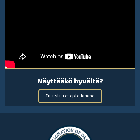
Näyttääkö hyvältä?
Tutustu resepteihimme