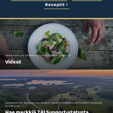
Reseptit
HERKKUJA D.O. SAIMAA KITCHEN RAAKA-AINEILLA
Videot
VALMISTATKO RUOKAA TAI RAAKA-AINEITA KORKEALAATUISESTI SAIMAAN
ALUEELLA?
Hae merkkiä TAI Support-statusta