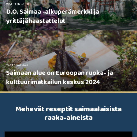
VISIT FINLAND
D.O. Saimaa -alkuperämerkki ja
yrittäjähaastattelut
TASTE SAIMAA
Saimaan alue on Euroopan ruoka- ja
kulttuurimatkailun keskus 2024
Mehevät reseptit saimaalaisista
raaka-aineista