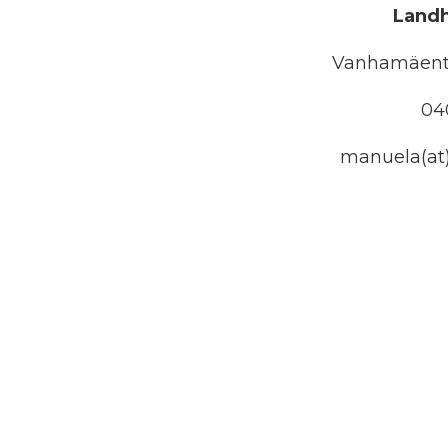
Landh
Vanhamäenti
04
manuela(at)