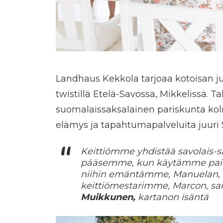
Landhaus Kekkola tarjoaa kotoisan j
twistillä Etelä-Savossa, Mikkelissä. T
suomalaissaksalainen pariskunta kolm
elämys ja tapahtumapalveluita juuri S
Keittiömme yhdistää savolais-sa
pääsemme, kun käytämme paikal
niihin emäntämme, Manuelan, 
keittiömestarimme, Marcon, sar
Muikkunen,
kartanon isäntä