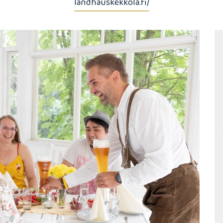
landhauskekkola.fi/