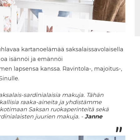
uhlavaa kartanoelämää saksalaissavolaisella
aloa isännöi ja emännöi
en lapsensa kanssa. Ravintola-, majoitus-,
inulle.
ksalais-sardinialaisia makuja. Tähän
lisia raaka-aineita ja yhdistämme
kotimaan Saksan ruokaperinteitä sekä
dinialaisten juurien makuja. -
Janne