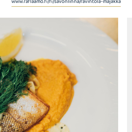
www.raflaamo.fi/fi/savonlinna/ravintola-majakka