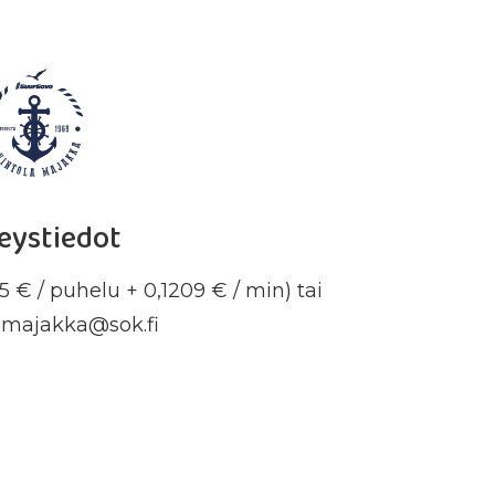
eystiedot
 € / puhelu + 0,1209 € / min) tai
a.majakka@sok.fi