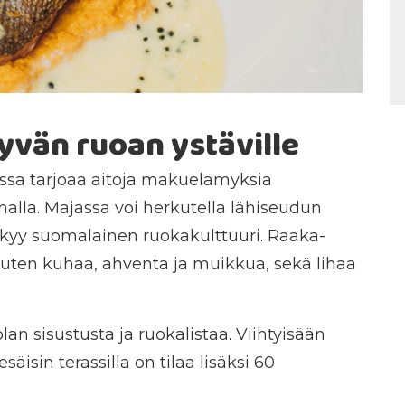
yvän ruoan ystäville
ssa tarjoaa aitoja makuelämyksiä
nalla. Majassa voi herkutella lähiseudun
näkyy suomalainen ruokakulttuuri. Raaka-
 kuten kuhaa, ahventa ja muikkua, sekä lihaa
lan sisustusta ja ruokalistaa. Viihtyisään
äisin terassilla on tilaa lisäksi 60