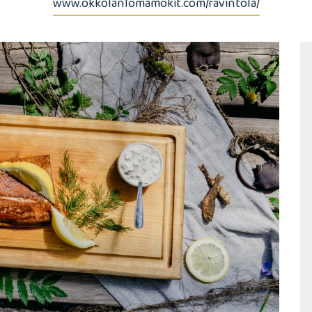
www.okkolanlomamokit.com/ravintola/