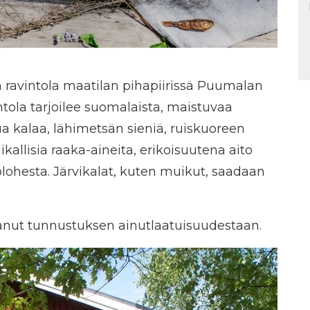
 ravintola maatilan pihapiirissä Puumalan
tola tarjoilee suomalaista, maistuvaa
a kalaa, lähimetsän sieniä, ruiskuoreen
kallisia raaka-aineita, erikoisuutena aito
lohesta. Järvikalat, kuten muikut, saadaan
saanut tunnustuksen ainutlaatuisuudestaan.