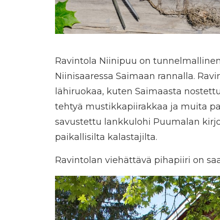
Ravintola Niinipuu on tunnelmallinen
Niinisaaressa Saimaan rannalla. Ravin
lähiruokaa, kuten Saimaasta nostettu
tehtyä mustikkapiirakkaa ja muita pai
savustettu lankkulohi Puumalan kirjo
paikallisilta kalastajilta.
Ravintolan viehättävä pihapiiri on 