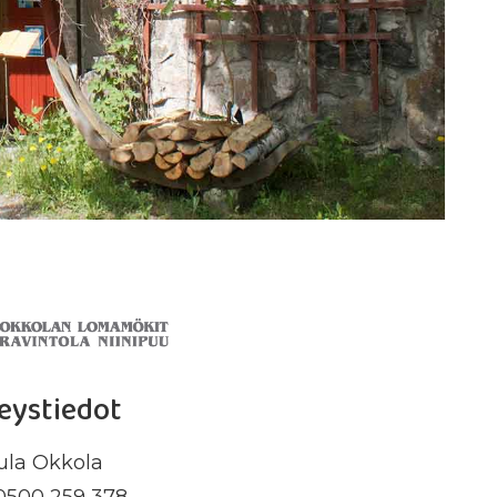
eystiedot
ula Okkola
0500 259 378