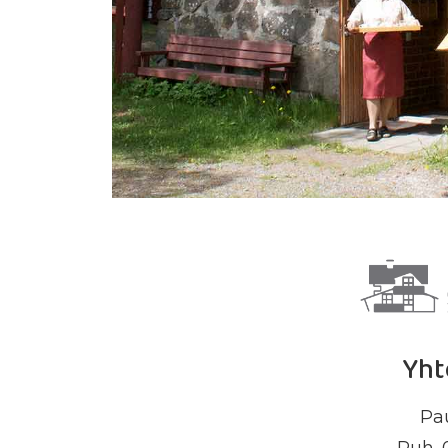
Yht
Pa
Puh. 