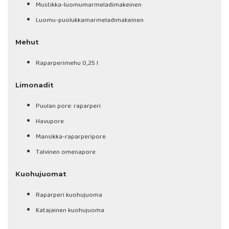
Mustikka-luomumarmeladimakeinen
Luomu-puolukkamarmeladimakeinen
Mehut
Raparperimehu 0,25 l
Limonadit
Puulan pore: raparperi
Havupore
Mansikka-raparperipore
Talvinen omenapore
Kuohujuomat
Raparperi kuohujuoma
Katajainen kuohujuoma