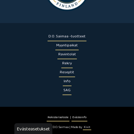
D.O. Saimaa -tuotteet
Myyntipaikat
Ravintolat
Rekry
Reseptit
Info
SAG
Rekisteriseloste
|
Evästeinfo
Evästeasetukset
© 2026 D.O. Saimaa | Made by
Kixit