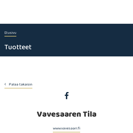
Etusivu
Tuotteet
Palaa takaisin
Vavesaaren Tila
www.vavesaari.fi