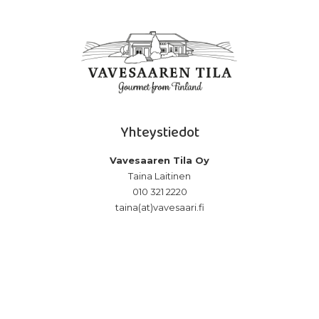
Yhteystiedot
Vavesaaren Tila Oy
Taina Laitinen
010 321 2220
taina(at)vavesaari.fi