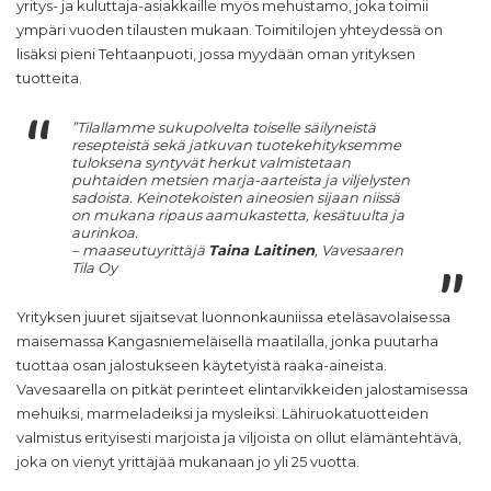
yritys- ja kuluttaja-asiakkaille myös mehustamo, joka toimii
ympäri vuoden tilausten mukaan. Toimitilojen yhteydessä on
lisäksi pieni Tehtaanpuoti, jossa myydään oman yrityksen
tuotteita.
”Tilallamme sukupolvelta toiselle säilyneistä
resepteistä sekä jatkuvan tuotekehityksemme
tuloksena syntyvät herkut valmistetaan
puhtaiden metsien marja-aarteista ja viljelysten
sadoista. Keinotekoisten aineosien sijaan niissä
on mukana ripaus aamukastetta, kesätuulta ja
aurinkoa.
– maaseutuyrittäjä
Taina Laitinen
, Vavesaaren
Tila Oy
Yrityksen juuret sijaitsevat luonnonkauniissa eteläsavolaisessa
maisemassa Kangasniemeläisellä maatilalla, jonka puutarha
tuottaa osan jalostukseen käytetyistä raaka-aineista.
Vavesaarella on pitkät perinteet elintarvikkeiden jalostamisessa
mehuiksi, marmeladeiksi ja mysleiksi. Lähiruokatuotteiden
valmistus erityisesti marjoista ja viljoista on ollut elämäntehtävä,
joka on vienyt yrittäjää mukanaan jo yli 25 vuotta.